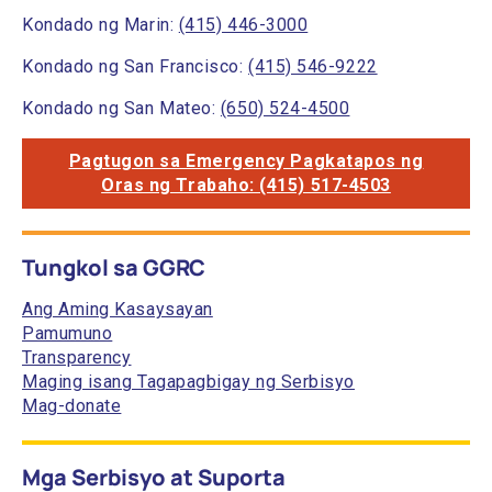
Kondado ng Marin:
(415) 446-3000
Kondado ng San Francisco:
(415) 546-9222
Kondado ng San Mateo:
(650) 524-4500
Pagtugon sa Emergency Pagkatapos ng
Oras ng Trabaho: (415) 517-4503
Tungkol sa GGRC
Ang Aming Kasaysayan
Pamumuno
Transparency
Maging isang Tagapagbigay ng Serbisyo
Mag-donate
Mga Serbisyo at Suporta