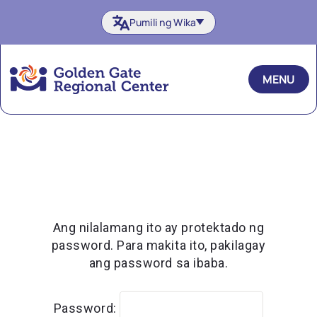
Laktawan
Pumili ng Wika
ang
nilalaman
MENU
Ang nilalamang ito ay protektado ng
password. Para makita ito, pakilagay
ang password sa ibaba.
Password: