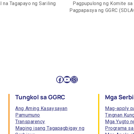
 na Tagapayo ng Sariling
Pagpupulong ng Komite sa 
Pagpapasya ng GGRC (SDL
Facebook
YouTube
Instagram
Tungkol sa GGRC
Mga Serbi
Ang Aming Kasaysayan
Mag-apply p
Pamumuno
Tingnan Kun
Transparency
Mga Yugto n
Maging isang Tagapagbigay ng
Programa sa