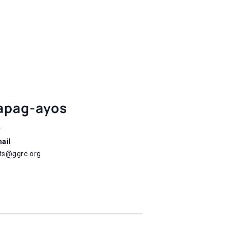
apag-ayos
s
ail
ts@ggrc.org