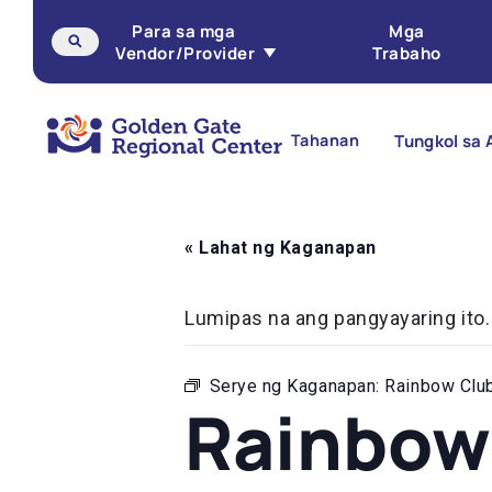
Laktawan
Para sa mga
Mga
ang
Vendor/Provider
Trabaho
nilalaman
Tahanan
Tungkol sa 
« Lahat ng Kaganapan
Lumipas na ang pangyayaring ito.
Serye ng Kaganapan:
Rainbow Clu
Rainbow