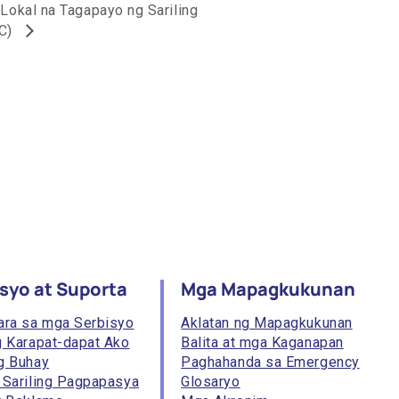
Lokal na Tagapayo ng Sariling
AC)
syo at Suporta
Mga Mapagkukunan
ara sa mga Serbisyo
Aklatan ng Mapagkukunan
g Karapat-dapat Ako
Balita at mga Kaganapan
g Buhay
Paghahanda sa Emergency
 Sariling Pagpapasya
Glosaryo