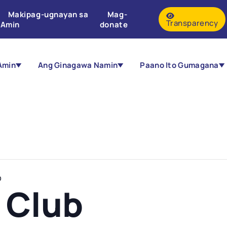
Makipag-ugnayan sa
Mag-
Transparency
Amin
donate
Amin
Ang Ginagawa Namin
Paano Ito Gumagana
b
 Club