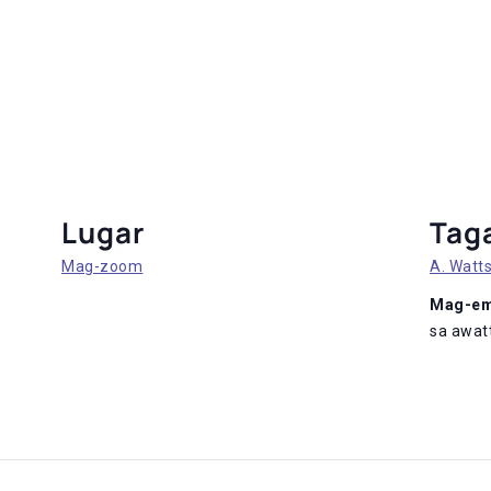
Lugar
Tag
Mag-zoom
A. Watt
Mag-em
sa awat