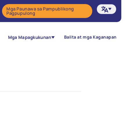
Mga Paunawa sa Pampublikong
Pagpupulong
Mga Mapagkukunan
Balita at mga Kaganapan