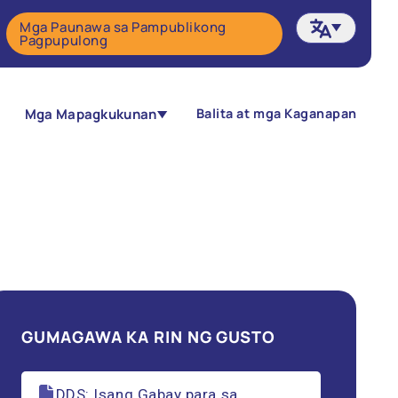
Mga Paunawa sa Pampublikong
Pagpupulong
Mga Mapagkukunan
Balita at mga Kaganapan
GUMAGAWA KA RIN NG GUSTO
DDS: Isang Gabay para sa