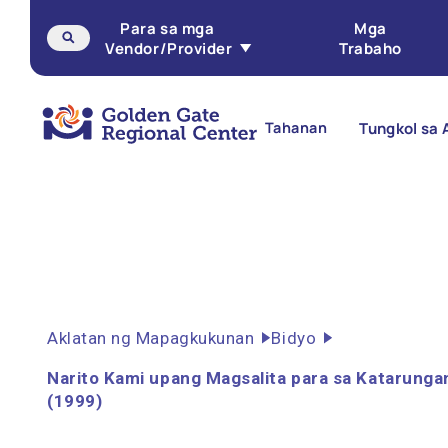
Laktawan
Para sa mga
Mga
ang
Vendor/Provider
Trabaho
nilalaman
Tahanan
Tungkol sa 
Aklatan ng Mapagkukunan
Bidyo
Narito Kami upang Magsalita para sa Katarungan
(1999)