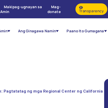
Makipag-ugnayan sa
Mag-
Transparency
Amin
donate
Amin
Ang Ginagawa Namin
Paano Ito Gumagana
: Pagtatatag ng mga Regional Center ng California