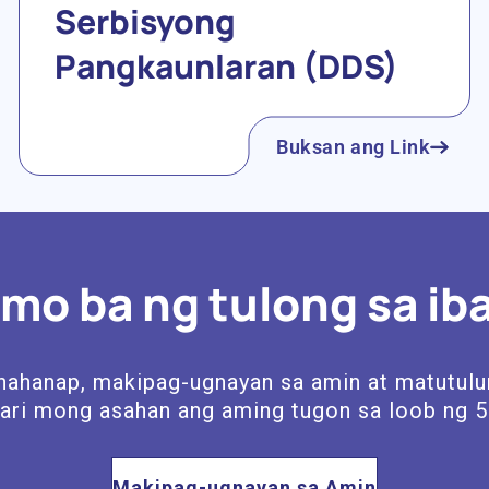
Serbisyong
Pangkaunlaran (DDS)
Buksan ang Link
 mo ba ng tulong sa ib
inahanap, makipag-ugnayan sa amin at matutul
ri mong asahan ang aming tugon sa loob ng 5
Makipag-ugnayan sa Amin