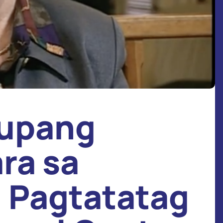
 upang
ra sa
 Pagtatatag