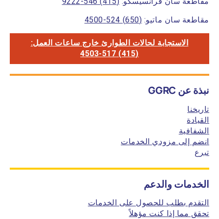
مقاطعة سان فرانسيسكو:
(415) 546-9222
مقاطعة سان ماتيو:
(650) 524-4500
الاستجابة لحالات الطوارئ خارج ساعات العمل:
(415) 517-4503
نبذة عن GGRC
تاريخنا
القيادة
الشفافية
انضم إلى مزودي الخدمات
تبرع
الخدمات والدعم
التقدم بطلب للحصول على الخدمات
تحقق مما إذا كنت مؤهلاً