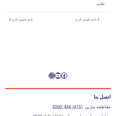
تكبير
نادي قوس قزح
نادي قوس قزح
فيسبوك
يوتيوب
إنستغرام
اتصل بنا
مقاطعة مارين:
(415) 446-3000