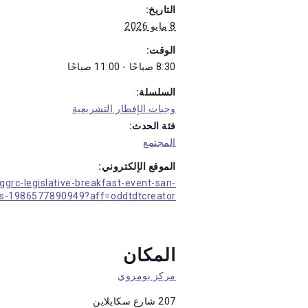
التاريخ:
8 مايو 2026
الوقت:
8:30 صباحًا - 11:00 صباحًا
السلسلة:
وجبات الإفطار التشريعية
فئة الحدث:
المجتمع
الموقع الإلكتروني:
grc-legislative-breakfast-event-san-
ets-1986577890949?aff=oddtdtcreator
المكان
مركز بومروي
207 شارع سكايلاين