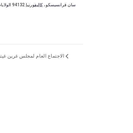
سان فرانسيسكو
،
كاليفورنيا
94132
الولايا
الاجتماع العام لمجلس غرين غيتس (GGRC): بيانات شراء الخدما