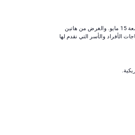
سيستضيف مركز غولدن غيت الإقليمي نواباً محليين لتناول وجبة إفطار يومي الجمعة 8 مايو والجمعة 15 مايو. والغرض من هاتين
ات الأفراد والأسر التي نقدم لها
يكية.