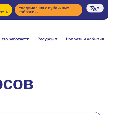
Уведомления о публичных
ость
собраниях
 это работает
Ресурсы
Новости и события
рсов
 пройти жизненный путь.