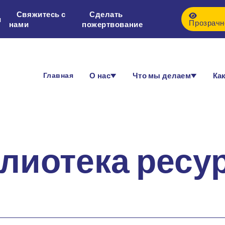
Свяжитесь с
Сделать
и
Прозрачн
нами
пожертвование
Главная
О нас
Что мы делаем
Как
лиотека ресу
тными ресурсами, которые помогут вам