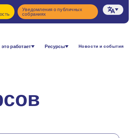
Уведомления о публичных
ость
собраниях
 это работает
Ресурсы
Новости и события
рсов
 пройти жизненный путь.