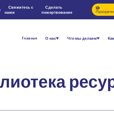
Свяжитесь с
Сделать
и
Прозрачн
нами
пожертвование
Главная
О нас
Что мы делаем
Как
лиотека ресу
тными ресурсами, которые помогут вам