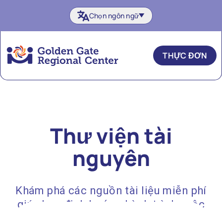
Chuyển
Chọn ngôn ngữ
đến
nội
dung
THỰC ĐƠN
Thư viện tài
nguyên
Khám phá các nguồn tài liệu miễn phí
giúp bạn định hướng hành trình cuộc
sống.