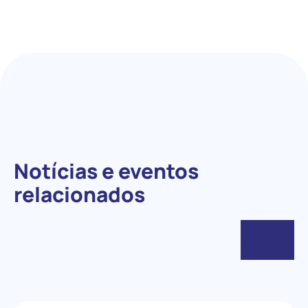
u
i
s
a
r
Notícias e eventos
relacionados
Ver tudo