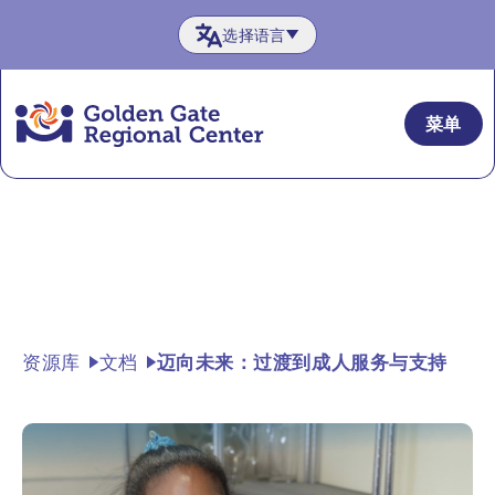
跳
选择语言
至
内
容
菜单
资源库
文档
迈向未来：过渡到成人服务与支持